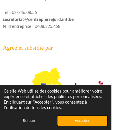
Tél : 02/346.08.56
secretariat@centrepierrejurdant.be
N° d'entreprise : 0408.325.458
Agréé et subsidié par
Ce site Web utilise des cookies pour améliorer votre
expérience et afficher des publicités personnalisées.
En cliquant sur "Accepter", vous consentez à
l'utilisation de tous les cookies.
© 2025 - 2026 Centre d'Hébergement Pierre Jurdant
Refuser
Accepter
Propulsé par
Webador