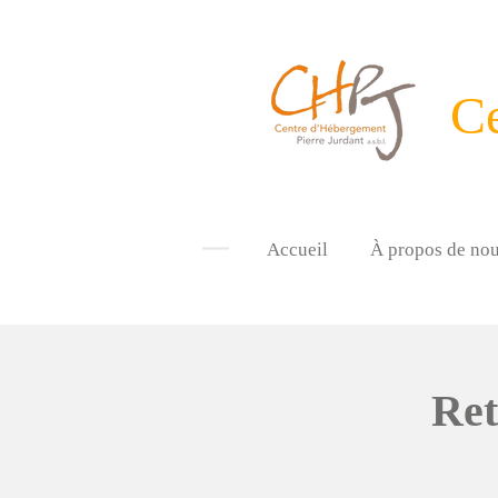
Passer
au
contenu
Ce
principal
Accueil
À propos de no
Ret