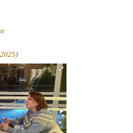
nt
.2025)