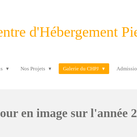
ntre
d'Hébergement Pie
us
Nos Projets
Galerie du CHPJ
Admissi
our en image sur l'année 