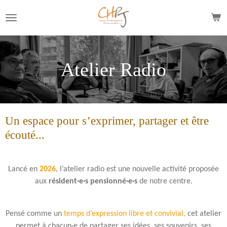
Passer
au
contenu
principal
Atelier Radio
Un espace pour s’exprimer, partager et être
écouté...
Lancé en
2026
, l’atelier radio est une nouvelle activité proposée
aux
résident·e·s pensionné·e·s
de notre centre.
Pensé comme un
temps d’expression libre et convivial,
cet atelier
permet à chacun·e
de partager ses idées, ses souvenirs, ses