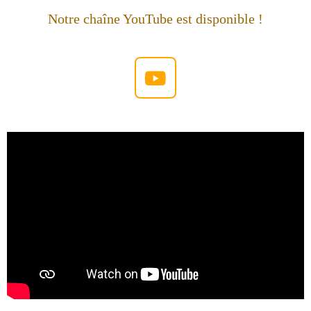
Notre chaîne YouTube est disponible !
Y
o
u
T
u
b
e